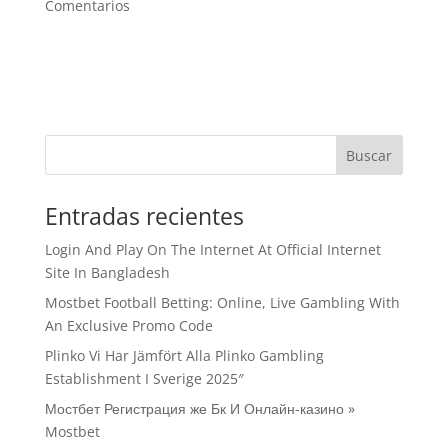
Comentarios
Entradas recientes
Login And Play On The Internet At Official Internet
Site In Bangladesh
Mostbet Football Betting: Online, Live Gambling With
An Exclusive Promo Code
Plinko Vi Har Jämfört Alla Plinko Gambling
Establishment I Sverige 2025″
Мостбет Регистрация же Бк И Онлайн-казино »
Mostbet