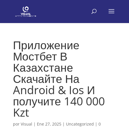
Приложение
Мостбет В
Казахстане
Скачайте На
Android & Ios И
получите 140 000
Kzt
por
Visual
|
Ene 27, 2025
|
Uncategorized
|
0