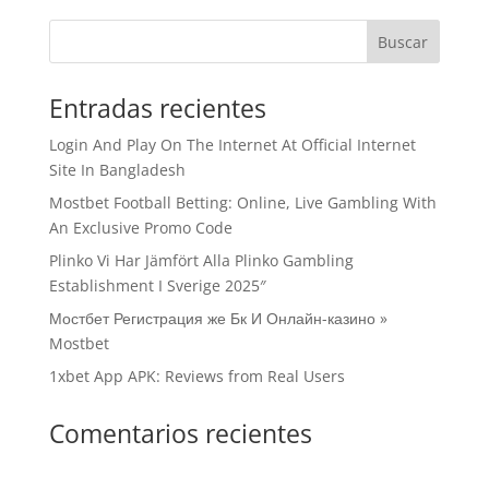
Entradas recientes
Login And Play On The Internet At Official Internet
Site In Bangladesh
Mostbet Football Betting: Online, Live Gambling With
An Exclusive Promo Code
Plinko Vi Har Jämfört Alla Plinko Gambling
Establishment I Sverige 2025″
Мостбет Регистрация же Бк И Онлайн-казино »
Mostbet
1xbet App APK: Reviews from Real Users
Comentarios recientes