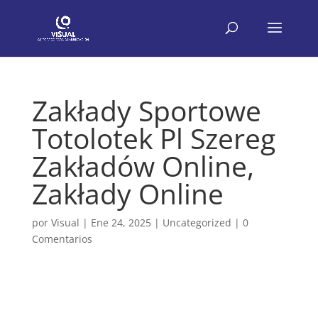
Zakłady Sportowe
Totolotek Pl Szereg
Zakładów Online,
Zakłady Online
por
Visual
|
Ene 24, 2025
|
Uncategorized
|
0
Comentarios