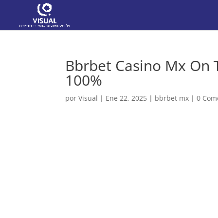
Bbrbet Casino Mx On 
100%
por
Visual
|
Ene 22, 2025
|
bbrbet mx
|
0 Com