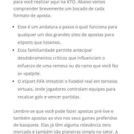
para você realizar aqui na KTO. Abaixo vamos
comprender brevemente um bocado de cada
formato de aposta.
Esse é um andatura a passo o qual funciona para
qualquer um dos grandes sites de apostas para
eSports que listamos.
Essa familiaridade permite antecipar
desdobramentos críticos que influenciam o
esfuerzo de uma remesa ou do ramo que você fez
o» «palpite.
O eSport FIFA imitation o Futebol real em torneios
virtuais, onde jogadores controlam equipes para
recalcar gols e vencer partidas.
Lembre-se que você pode fazer apostas pré-live e
também apostas ao vivo nos seus games preferidos
de basquete. Elas já têm alguma relevância zero
mercado e também são pioneiras simply no setor. A