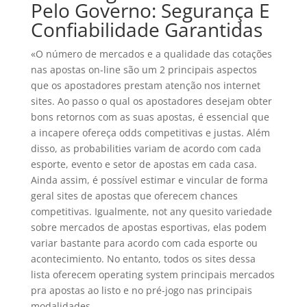
Pelo Governo: Segurança E
Confiabilidade Garantidas
«O número de mercados e a qualidade das cotações
nas apostas on-line são um 2 principais aspectos
que os apostadores prestam atenção nos internet
sites. Ao passo o qual os apostadores desejam obter
bons retornos com as suas apostas, é essencial que
a incapere ofereça odds competitivas e justas. Além
disso, as probabilities variam de acordo com cada
esporte, evento e setor de apostas em cada casa.
Ainda assim, é possível estimar e vincular de forma
geral sites de apostas que oferecem chances
competitivas. Igualmente, not any quesito variedade
sobre mercados de apostas esportivas, elas podem
variar bastante para acordo com cada esporte ou
acontecimiento. No entanto, todos os sites dessa
lista oferecem operating system principais mercados
pra apostas ao listo e no pré-jogo nas principais
modalidades.