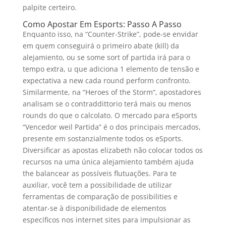
palpite certeiro.
Como Apostar Em Esports: Passo A Passo
Enquanto isso, na “Counter-Strike”, pode-se envidar
em quem conseguirá o primeiro abate (kill) da
alejamiento, ou se some sort of partida irá para o
tempo extra, u que adiciona 1 elemento de tensão e
expectativa a new cada round perform confronto.
Similarmente, na “Heroes of the Storm“, apostadores
analisam se o contraddittorio terá mais ou menos
rounds do que o calcolato. O mercado para eSports
“Vencedor weil Partida” é o dos principais mercados,
presente em sostanzialmente todos os eSports.
Diversificar as apostas elizabeth não colocar todos os
recursos na uma única alejamiento também ajuda
the balancear as possíveis flutuações. Para te
auxiliar, você tem a possibilidade de utilizar
ferramentas de comparação de possibilities e
atentar-se à disponibilidade de elementos
específicos nos internet sites para impulsionar as