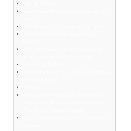
Cod (call Of Duty)
Qual A New Melhor Casa De Apostas Para E-
sports?
Como Funcionam As Competições E-sports?
Como Funcionam Because Apostas Em
Esports?
Bruno Henrique É Alvo De Operação; Veja
Quem Também Está Na Segno Da Pf
Vencedor Ag Partida
Acerte Some Sort Of Maior Odd Weil Semana
E Ganhe R$10 000!
– Betano
Betnacional Lidera The Corrida: Primeira
Some Sort Of Solicitar Licença Formal Aqui
No Brasil Para Apostas Seguras
Defina O Valor De Uma Aposta E Confirme A
Operação