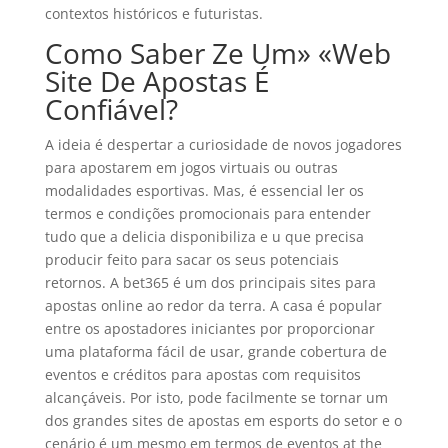
contextos históricos e futuristas.
Como Saber Ze Um» «Web
Site De Apostas É
Confiável?
A ideia é despertar a curiosidade de novos jogadores
para apostarem em jogos virtuais ou outras
modalidades esportivas. Mas, é essencial ler os
termos e condições promocionais para entender
tudo que a delicia disponibiliza e u que precisa
producir feito para sacar os seus potenciais
retornos. A bet365 é um dos principais sites para
apostas online ao redor da terra. A casa é popular
entre os apostadores iniciantes por proporcionar
uma plataforma fácil de usar, grande cobertura de
eventos e créditos para apostas com requisitos
alcançáveis. Por isto, pode facilmente se tornar um
dos grandes sites de apostas em esports do setor e o
cenário é um mesmo em termos de eventos at the