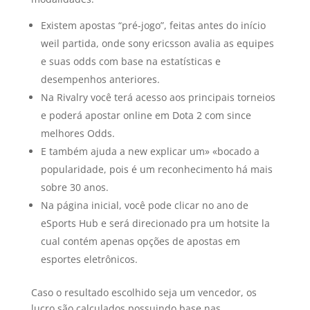
Existem apostas “pré-jogo”, feitas antes do início
weil partida, onde sony ericsson avalia as equipes
e suas odds com base na estatísticas e
desempenhos anteriores.
Na Rivalry você terá acesso aos principais torneios
e poderá apostar online em Dota 2 com since
melhores Odds.
E também ajuda a new explicar um» «bocado a
popularidade, pois é um reconhecimento há mais
sobre 30 anos.
Na página inicial, você pode clicar no ano de
eSports Hub e será direcionado pra um hotsite la
cual contém apenas opções de apostas em
esportes eletrônicos.
Caso o resultado escolhido seja um vencedor, os
lucro são calculados possuindo base nas