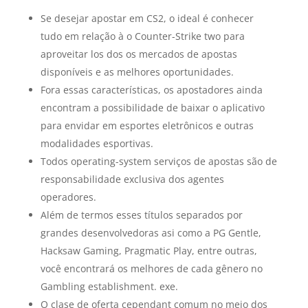
Se desejar apostar em CS2, o ideal é conhecer
tudo em relação à o Counter-Strike two para
aproveitar los dos os mercados de apostas
disponíveis e as melhores oportunidades.
Fora essas características, os apostadores ainda
encontram a possibilidade de baixar o aplicativo
para envidar em esportes eletrônicos e outras
modalidades esportivas.
Todos operating-system serviços de apostas são de
responsabilidade exclusiva dos agentes
operadores.
Além de termos esses títulos separados por
grandes desenvolvedoras asi como a PG Gentle,
Hacksaw Gaming, Pragmatic Play, entre outras,
você encontrará os melhores de cada gênero no
Gambling establishment. exe.
O clase de oferta cependant comum no meio dos