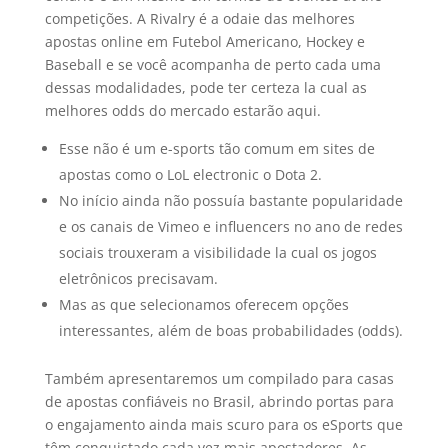
competições. A Rivalry é a odaie das melhores
apostas online em Futebol Americano, Hockey e
Baseball e se você acompanha de perto cada uma
dessas modalidades, pode ter certeza la cual as
melhores odds do mercado estarão aqui.
Esse não é um e-sports tão comum em sites de
apostas como o LoL electronic o Dota 2.
No início ainda não possuía bastante popularidade
e os canais de Vimeo e influencers no ano de redes
sociais trouxeram a visibilidade la cual os jogos
eletrônicos precisavam.
Mas as que selecionamos oferecem opções
interessantes, além de boas probabilidades (odds).
Também apresentaremos um compilado para casas
de apostas confiáveis no Brasil, abrindo portas para
o engajamento ainda mais scuro para os eSports que
têm conquistado cada vez mais apostadores. As