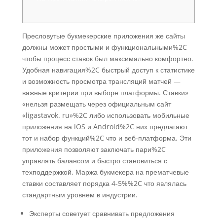
Пресловутые букмекерские приложения же сайты
должны может простыми и функциональными%2C
чтобы процесс ставок был максимально комфортно.
Удобная навигация%2C быстрый доступ к статистике
и возможность просмотра трансляций матчей —
важные критерии при выборе платформы. Ставки»
«нельзя размещать через официальным сайт
«ligastavok. ru»%2C либо использовать мобильные
приложения на iOS и Android%2C них предлагают
тот и набор функций%2C что и веб-платформа. Эти
приложения позволяют заключать пари%2C
управлять балансом и быстро становиться с
техподдержкой. Маржа букмекера на прематчевые
ставки составляет порядка 4-5%%2C что являлась
стандартным уровнем в индустрии.
Эксперты советует сравнивать предложения