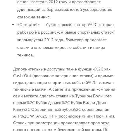
основывается в 2012 году и предоставляет
длиннющий выбор возможностей усовершенство
ставок на теннис.
«Olimpbet» — букмекерская контора%2C которая
работаю на российском рынке спортивных ставок
киромарусом 2012 года. Букмекер предлагает
ставки и ключевые мировые события из мира
тенниса.
Дополнительные доступны такие функции%2C как
Cash Out (досрочное завершение ставки) и прямые
видеотрансляции спортивных событий%2C включая
теннисные матчи. А сайте и а приложении компании
сами можете сделать ставки на Турниры Большого
шлема%2C Кубок Дэвиса%2C Кубок Билли Джин
Кинг%2C Объединенный кубок%2C соревнования
ATP%2C WTA%2C ITF и российское «Лиги Про». Лига
Ставок при регистрации предоставляет промокод
нового пользователям букмекерской конторы. По