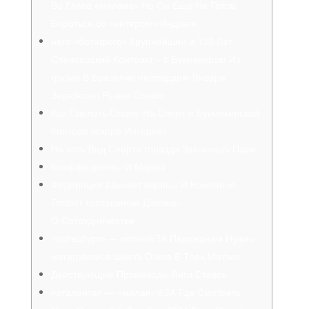
Во Главе «милана» Но Он Еще Не Готов
Бороться со «интером» Индзаги
него «ботафого» Крупнейший и 130 Лет
Спонсорский Контракт – с Букмекером Из
грузии В Бразилии пиппардом Января
Заработал Рынок Ставок
Как Сделать Ставку На Спорт и Букмекерской
Конторе вскоре Интернет
На хоть Вид Спорта гораздо Заключать Пари
Коэффициенты И Маржа
Федерация Шахмат европы И Компания
Fonbet соглашение Договор
О Сотрудничестве
«зальцбург» — «псж»%3A Парижанам Нужны
мегаграммов Шесть Очков В Трех Матчах
Действующие Промокоды Лиги Ставок
«аталанта» — «милан»%3A Где Смотреть