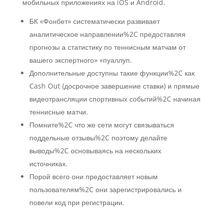
мобильных приложениях на iOS и Android.
БК «Фонбет» систематически развивает
аналитическое направлении%2C предоставляя
прогнозы а статистику по теннисным матчам от
вашего экспертного» «пуаллуп.
Дополнительные доступны такие функции%2C как
Cash Out (досрочное завершение ставки) и прямые
видеотрансляции спортивных событий%2C начиная
теннисные матчи.
Помните%2C что же сети могут связываться
поддельные отзывы%2C поэтому делайте
выводы%2C основываясь на нескольких
источниках.
Порой всего они предоставляет новым
пользователям%2C они зарегистрировались и
повели код при регистрации.