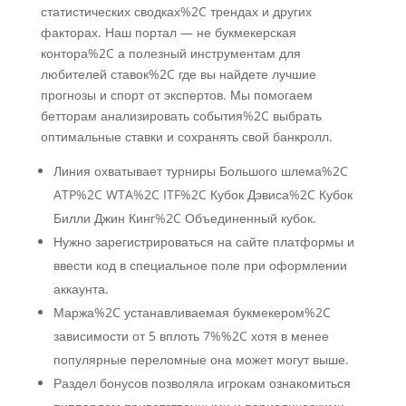
статистических сводках%2C трендах и других
факторах. Наш портал — не букмекерская
контора%2C а полезный инструментам для
любителей ставок%2C где вы найдете лучшие
прогнозы и спорт от экспертов. Мы помогаем
бетторам анализировать события%2C выбрать
оптимальные ставки и сохранять свой банкролл.
Линия охватывает турниры Большого шлема%2C
ATP%2C WTA%2C ITF%2C Кубок Дэвиса%2C Кубок
Билли Джин Кинг%2C Объединенный кубок.
Нужно зарегистрироваться на сайте платформы и
ввести код в специальное поле при оформлении
аккаунта.
Маржа%2C устанавливаемая букмекером%2C
зависимости от 5 вплоть 7%%2C хотя в менее
популярные переломные она может могут выше.
Раздел бонусов позволяла игрокам ознакомиться