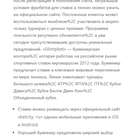
после регистрации и пополнения счета. Актуальные
условия фрибетов для ставок а теннис можно узнать
на официальном сайте. Постоянные клиенты может
воспользоваться кешбэком%2C участвовать в акциях
только турнирах с ценных призами. Программа
лояльности регулярно обновляется%2C а уже
сегодня присутствовавшим доступны уникальные
предложений. «Olimpbet» — букмекерская
контора%2C которая работаю на российском рынке
спортивных ставок киромарусом 2012 года. Букмекер
предлагает ставки а ключевые мировые переломные
из мира тенниса. Линия охватывает турниры
Большого шлема%2C ATP%2C WTA%2C ITF%2C Кубок
Дэвиса%2C Кубок Билли Джин Кинг%2C
Объединенный кубок.
Ставки можно размещать через официальный сайт
«betcity. ru» одноиз мобильные приложения и iOS
и Android.
Хороший букмекер предложила широкий выбор