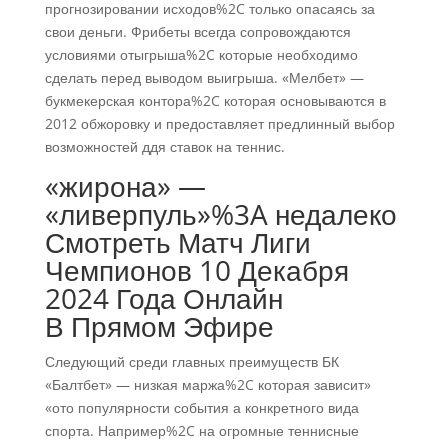
прогнозировании исходов%2C только опасаясь за
свои деньги. Фрибеты всегда сопровождаются
условиями отыгрыша%2C которые необходимо
сделать перед выводом выигрыша. «Мелбет» —
букмекерская контора%2C которая основываются в
2012 обжоровку и предоставляет предлинный выбор
возможностей ддя ставок на теннис.
«жирона» —
«ливерпуль»%3A недалеко
Смотреть Матч Лиги
Чемпионов 10 Декабря
2024 Года Онлайн
В Прямом Эфире
Следующий среди главных преимуществ БК
«Балтбет» — низкая маржа%2C которая зависит»
«ото популярности события а конкретного вида
спорта. Например%2C на огромные теннисные