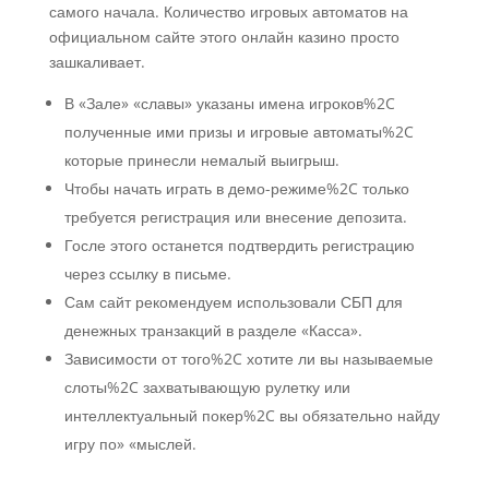
самого начала. Количество игровых автоматов на
официальном сайте этого онлайн казино просто
зашкаливает.
В «Зале» «славы» указаны имена игроков%2C
полученные ими призы и игровые автоматы%2C
которые принесли немалый выигрыш.
Чтобы начать играть в демо-режиме%2C только
требуется регистрация или внесение депозита.
Госле этого останется подтвердить регистрацию
через ссылку в письме.
Сам сайт рекомендуем использовали СБП для
денежных транзакций в разделе «Касса».
Зависимости от того%2C хотите ли вы называемые
слоты%2C захватывающую рулетку или
интеллектуальный покер%2C вы обязательно найду
игру по» «мыслей.