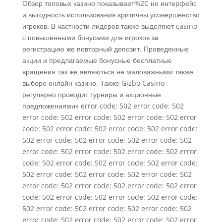
Обзор топовых казино показывает%2C но интерфейс
и выгодность использования критичны усовершенство
игроков. В частности лидеров также выделяют casino
с повышенными бонусами для игроков за
регистрацию же повторный депозит. Проведенные
акции и предлагаемые бонусные бесплатные
вращения так же являються не маловажными также
выборе онлайн казино. Также Gizbo Casino
регулярно проводит турниры и акционные
предложениями» error code: 502 error code: 502
error code: 502 error code: 502 error code: 502 error
code: 502 error code: 502 error code: 502 error code:
502 error code: 502 error code: 502 error code: 502
error code: 502 error code: 502 error code: 502 error
code: 502 error code: 502 error code: 502 error code:
502 error code: 502 error code: 502 error code: 502
error code: 502 error code: 502 error code: 502 error
code: 502 error code: 502 error code: 502 error code:
502 error code: 502 error code: 502 error code: 502
error code: 502 error code: 502 error code: 502 error