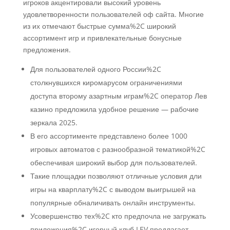
игроков акцентировали высокий уровень
удовлетворенности пользователей оф сайта. Многие
из их отмечают быстрые сумма%2C широкий
ассортимент игр и привлекательные бонусные
предложения.
Для пользователей одного России%2C
столкнувшихся киромарусом ограничениями
доступа второму азартным играм%2C оператор Лев
казино предложила удобное решение — рабочие
зеркала 2025.
В его ассортименте представлено более 1000
игровых автоматов с разнообразной тематикой%2C
обеспечивая широкий выбор для пользователей.
Такие площадки позволяют отличные условия дли
игры на кварплату%2C с выводом выигрышей на
популярные обналичивать онлайн инструменты.
Усовершенство тех%2C кто предпочла не загружать
приложения%2C игорный клуб LEV предлагает