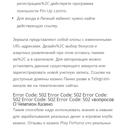
регистрацию%2C действуете программа
лояльности Pin-Up casino.
Для входа в Личный кабинет нужно найти
действующую ссылку.
Зеркала представляют собой клоны с измененными
URL-адресами. Дизайн%2C выбор бонусов и
азартных развлечений при этом остаюсь такими
же%2C а в оригинале. Для авторизации можно
установить данные существующего аккаунта или
зарегистрировать новой учетную запись. Ссылки на
доступные домены казино Пинко разве в Telegram-
канале же на тематических сайтах.
Error Code: 502 Error Code: 502 Error Code:
502 Error Code: 502 Error Code: 502 «вопросов
О Чемпион Казино
Таким способом надо использовать знания а навыки
для зарабатывания реальных денег а игровом клубе
казино. Отзывы о казино Play Fortuna ото реальных