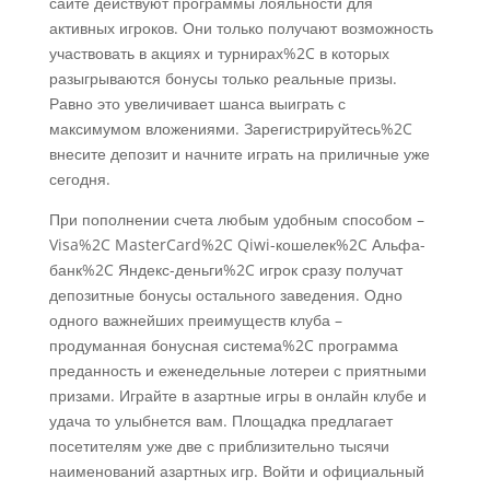
сайте действуют программы лояльности для
активных игроков. Они только получают возможность
участвовать в акциях и турнирах%2C в которых
разыгрываются бонусы только реальные призы.
Равно это увеличивает шанса выиграть с
максимумом вложениями. Зарегистрируйтесь%2C
внесите депозит и начните играть на приличные уже
сегодня.
При пополнении счета любым удобным способом –
Visa%2C MasterCard%2C Qiwi-кошелек%2C Альфа-
банк%2C Яндекс-деньги%2C игрок сразу получат
депозитные бонусы остального заведения. Одно
одного важнейших преимуществ клуба –
продуманная бонусная система%2C программа
преданность и еженедельные лотереи с приятными
призами. Играйте в азартные игры в онлайн клубе и
удача то улыбнется вам. Площадка предлагает
посетителям уже две с приблизительно тысячи
наименований азартных игр. Войти и официальный