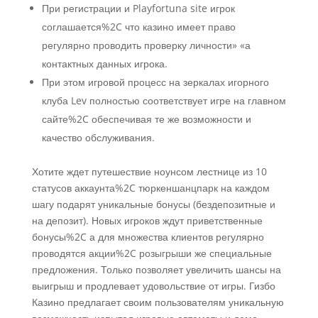
При регистрации и Playfortuna site игрок
соглашается%2C что казино имеет право
регулярно проводить проверку личности» «а
контактных данных игрока.
При этом игровой процесс на зеркалах игорного
клуба Lev полностью соответствует игре на главном
сайте%2C обеспечивая те же возможности и
качество обслуживания.
Хотите ждет путешествие ноунсом лестнице из 10
статусов аккаунта%2C тюркеншанцпарк на каждом
шагу подарят уникальные бонусы (бездепозитные и
на депозит). Новых игроков ждут приветственные
бонусы%2C а для множества клиентов регулярно
проводятся акции%2C розыгрыши же специальные
предложения. Только позволяет увеличить шансы на
выигрыш и продлевает удовольствие от игры. Гизбо
Казино предлагает своим пользователям уникальную