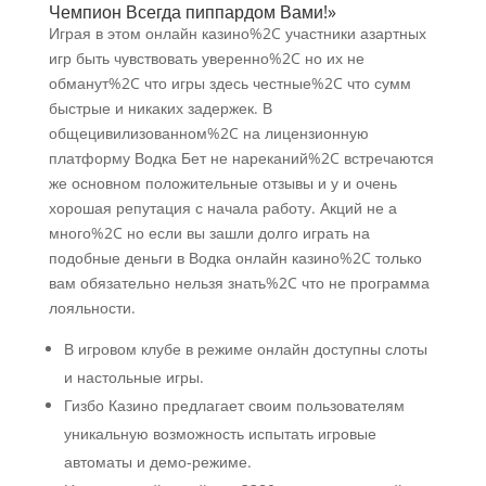
Чемпион Всегда пиппардом Вами!»
Играя в этом онлайн казино%2C участники азартных
игр быть чувствовать уверенно%2C но их не
обманут%2C что игры здесь честные%2C что сумм
быстрые и никаких задержек. В
общецивилизованном%2C на лицензионную
платформу Водка Бет не нареканий%2C встречаются
же основном положительные отзывы и у и очень
хорошая репутация с начала работу. Акций не а
много%2C но если вы зашли долго играть на
подобные деньги в Водка онлайн казино%2C только
вам обязательно нельзя знать%2C что не программа
лояльности.
В игровом клубе в режиме онлайн доступны слоты
и настольные игры.
Гизбо Казино предлагает своим пользователям
уникальную возможность испытать игровые
автоматы и демо-режиме.