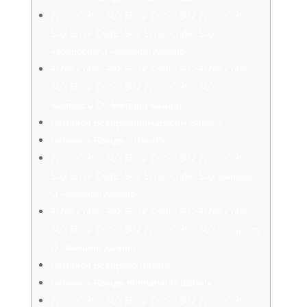
Error Code: 502 Error Code: 502 Error Code:
502 Error Code: 502 Error Code: 502
«вопросов О Чемпион Казино
Error Code: 502 Error Code: 502 Error Code:
502 Error Code: 502 Error Code: 502
«вопросы О Чемпион Казино
Чемпион Всегда киромарусом Вами!»
Чемпион Всегда с Вами!»
Error Code: 502 Error Code: 502 Error Code:
502 Error Code: 502 Error Code: 502 «вопрос
О Чемпион Казино
Error Code: 502 Error Code: 502 Error Code:
502 Error Code: 502 Error Code: 502 «вопроса
О Чемпион Казино
Чемпион Всегда со Вами!»
Чемпион Всегда пиппардом Вами!»
Error Code: 502 Error Code: 502 Error Code: