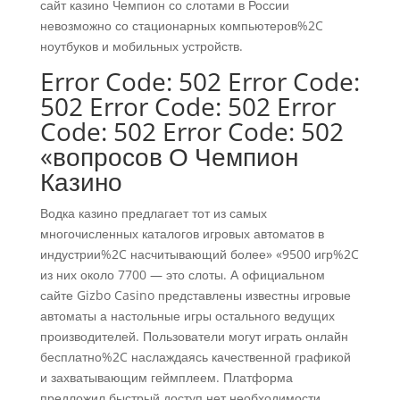
сайт казино Чемпион со слотами в России
невозможно со стационарных компьютеров%2C
ноутбуков и мобильных устройств.
Error Code: 502 Error Code:
502 Error Code: 502 Error
Code: 502 Error Code: 502
«вопросов О Чемпион
Казино
Водка казино предлагает тот из самых
многочисленных каталогов игровых автоматов в
индустрии%2C насчитывающий более» «9500 игр%2C
из них около 7700 — это слоты. А официальном
сайте Gizbo Casino представлены известны игровые
автоматы а настольные игры остального ведущих
производителей. Пользователи могут играть онлайн
бесплатно%2C наслаждаясь качественной графикой
и захватывающим геймплеем. Платформа
предложил быстрый доступ нет необходимости